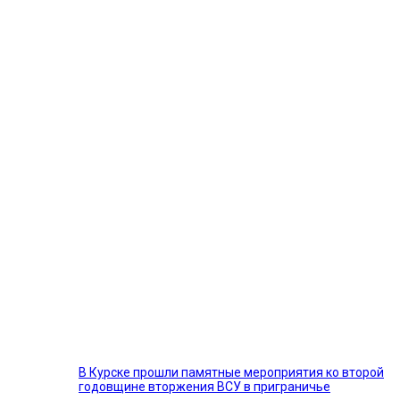
В Курске прошли памятные мероприятия ко второй
годовщине вторжения ВСУ в приграничье