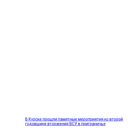
В Курске прошли памятные мероприятия ко второй
годовщине вторжения ВСУ в приграничье