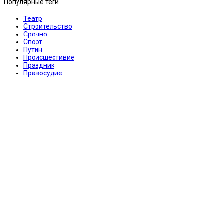
Популярные теги
Театр
Строительство
Срочно
Спорт
Путин
Происшестивие
Праздник
Правосудие