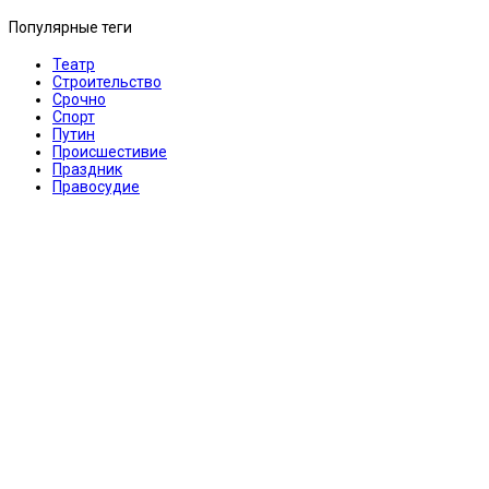
Популярные теги
Театр
Строительство
Срочно
Спорт
Путин
Происшестивие
Праздник
Правосудие