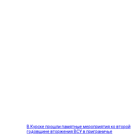
В Курске прошли памятные мероприятия ко второй
годовщине вторжения ВСУ в приграничье