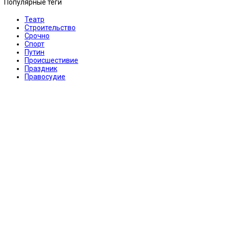
Популярные теги
Театр
Строительство
Срочно
Спорт
Путин
Происшестивие
Праздник
Правосудие