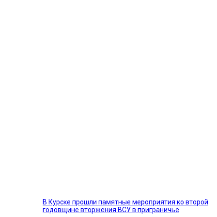
В Курске прошли памятные мероприятия ко второй
годовщине вторжения ВСУ в приграничье