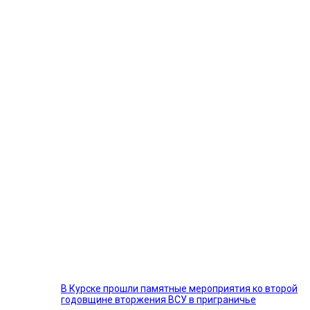
В Курске прошли памятные мероприятия ко второй
годовщине вторжения ВСУ в приграничье